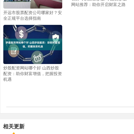
网站推荐：助你开启财富之路
开远市股票配资公司哪家好？安
全正规平台选择指南
炒股配资网站哪个好 山西炒股
配资：助你财富增值，把握投资
机遇
相关更新