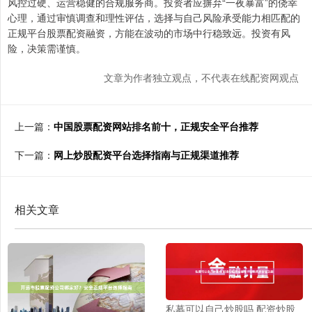
风控过硬、运营稳健的合规服务商。投资者应摒弃“一夜暴富”的侥幸
心理，通过审慎调查和理性评估，选择与自己风险承受能力相匹配的
正规平台股票配资融资，方能在波动的市场中行稳致远。投资有风
险，决策需谨慎。
文章为作者独立观点，不代表在线配资网观点
上一篇：
中国股票配资网站排名前十，正规安全平台推荐
下一篇：
网上炒股配资平台选择指南与正规渠道推荐
相关文章
私募可以自己炒股吗 配资炒股