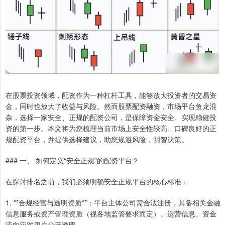
在股票投资领域，配资作为一种杠杆工具，能够放大投资者的交易资
金，同时也放大了收益与风险。然而股票配资融资，市场平台鱼龙混
杂，选择一家安全、正规的配资公司，是保障资金安全、实现稳健投
资的第一步。本文将为您梳理当前市场上安全性较高、口碑良好的正
规配资平台，并提供选择建议，助您规避风险，明智决策。
### 一、 如何定义“安全正规”的配资平台？
在探讨排名之前，我们必须明确安全正规平台的核心标准：
1. **合规经营与透明资质**：平台主体公司需合法注册，具备相关金融
信息服务或资产管理资质（视各地监管要求而定）。运营信息、资金
流向应对用户公开透明。