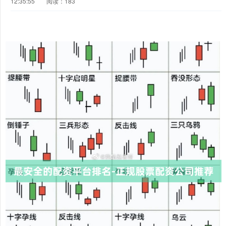
12:35:55
阅读：183