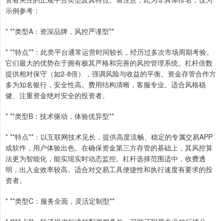
示例参考：
* **类型A：资深品牌，风控严谨型**
* **特点**：此类平台通常运营时间较长，经历过多次市场周期考验。
它们最大的优势在于拥有极其严格和完善的风控管理系统。杠杆倍数
提供相对保守（如2-8倍），强调风险与收益的平衡。资金存管合作方
多为知名银行，安全性高。费用结构清晰，客服专业。适合风格稳
健、注重资金绝对安全的投资者。
* **类型B：技术驱动，体验优异型**
* **特点**：以互联网技术见长，提供高度流畅、稳定的专属交易APP
或软件，用户体验出色。在确保资金第三方存管的基础上，其风控算
法更为智能化，能实现实时动态监控。杠杆选择范围适中，收费透
明，出入金效率较高。适合对交易工具便捷性和执行速度有要求的投
资者。
* **类型C：服务全面，灵活定制型**