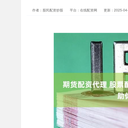
作者：股民配资炒股
平台：在线配资网
更新：2025-04-2