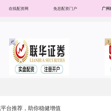
在线配资网
免息配资门户
广州
威平台推荐，助你稳健增值