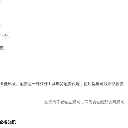
全。
的平台。
倍数。
降低风险。配资是一种杠杆工具期货配资代理，使用得当可以帮助投资
文章为作者独立观点，不代表在线配资网观点
的必备知识