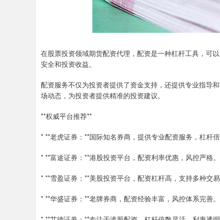
在股票投资领域期货配资代理，配资是一种杠杆工具，可以
安全和投资收益。
配资服务不仅为投资者提供了资金支持，还提供专业指导和
场动态，为投资者提供精准的投资建议。
**权威平台推荐**
* **老虎证券：**国际知名券商，提供专业配资服务，杠杆
* **富途证券：**港股投资平台，配资利率优惠，风控严格。
* **雪盈证券：**美股投资平台，配资杠杆高，支持多种交
* **华盛证券：**老牌券商，配资经验丰富，风控体系完善。
* **艾德证券：**专注于港股配资，杠杆倍数灵活，利率透