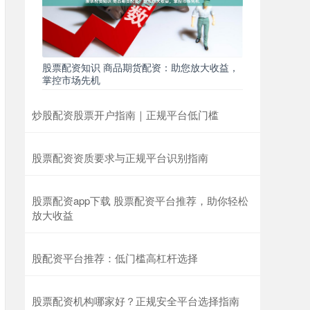
股票配资知识 商品期货配资：助您放大收益，
掌控市场先机
炒股配资股票开户指南｜正规平台低门槛
股票配资资质要求与正规平台识别指南
股票配资app下载 股票配资平台推荐，助你轻松
放大收益
股配资平台推荐：低门槛高杠杆选择
股票配资机构哪家好？正规安全平台选择指南