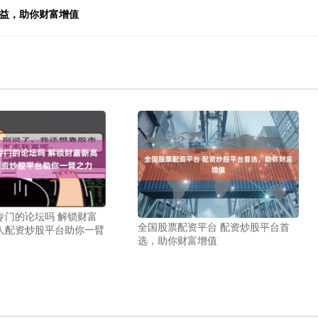
收益，助你财富增值
专门的论坛吗 解锁财富
全国股票配资平台 配资炒股平台首
人配资炒股平台助你一臂
选，助你财富增值