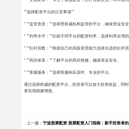
**选择配资平台的注意事项**
* **监管资质：**选择受权威机构监管的平台，确保资金安
* **利率水平：**比较不同平台的配资利率，选择利率合理
* **杠杆倍数：**根据自己的风险承受能力选择合适的杠杆
* **风控体系：**了解平台的风控措施，确保资金安全。
* **客服服务：**选择客服响应及时、专业的平台。
通过选择权威的配资平台，投资者可以放大投资收益，同时
者实现稳健增值。
上一篇：
宁波股票配资 股票配资入门指南：新手投资者