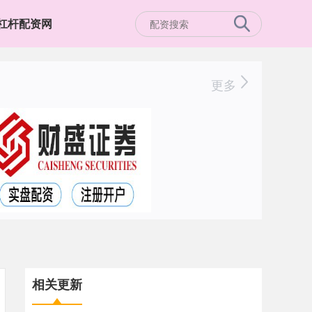
杠杆配资网
更多
相关更新