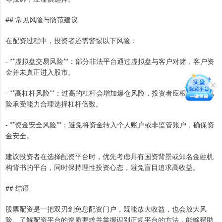
## 常见风险与防范建议
在配资过程中，投资者还需警惕以下风险：
- **虚拟盘交易风险**：部分非法平台通过虚拟盘与客户对赌，客户资
金并未真正进入股市。
- **高杠杆风险**：过高的杠杆会增加爆仓风险，投资者应根据自身风
险承受能力合理选择杠杆倍数。
- **资金安全风险**：避免将资金转入个人账户或非监管账户，确保资
金安全。
建议投资者在选择配资平台时，优先考虑具有国资背景或知名金融机
构背书的平台，同时保持理性投资心态，避免盲目追求高收益。
## 结语
股票配资是一把双刃剑免息配资门户，既能放大收益，也会放大风
险。了解配资平台的资质要求并掌握识别正规平台的方法，能够帮助