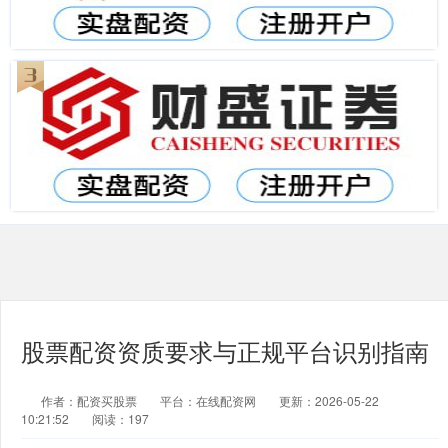
股票配资资质要求与正规平台识别指南
作者：配资买股票
平台：在线配资网
更新：2026-05-22
10:21:52
阅读：197