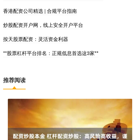
香港配资公司精选 | 合规平台指南
炒股配资开户网，线上安全开户平台
按天股票配资：灵活资金利器
**股票杠杆平台排名：正规低息首选这3家**
推荐阅读