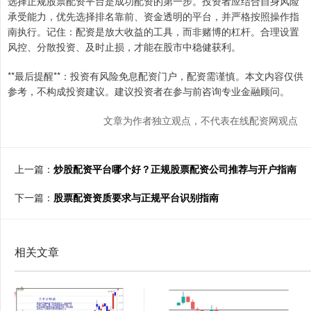
选择正规股票配资平台是成功配资的第一步。投资者应结合自身风险
承受能力，优先选择排名靠前、资金透明的平台，并严格按照操作指
南执行。记住：配资是放大收益的工具，而非赌博的杠杆。合理设置
风控、分散投资、及时止损，才能在股市中稳健获利。
**最后提醒**：投资有风险免息配资门户，配资需谨慎。本文内容仅供
参考，不构成投资建议。建议投资者在参与前咨询专业金融顾问。
文章为作者独立观点，不代表在线配资网观点
上一篇：
炒股配资平台哪个好？正规股票配资公司推荐与开户指南
下一篇：
股票配资资质要求与正规平台识别指南
相关文章