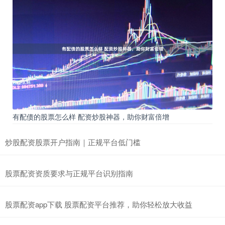
有配债的股票怎么样 配资炒股神器，助你财富倍增
炒股配资股票开户指南｜正规平台低门槛
股票配资资质要求与正规平台识别指南
股票配资app下载 股票配资平台推荐，助你轻松放大收益