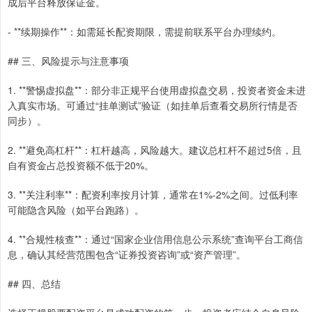
成后平台释放保证金。
- **续期操作**：如需延长配资期限，需提前联系平台办理续约。
## 三、风险提示与注意事项
1. **警惕虚拟盘**：部分非正规平台使用虚拟盘交易，投资者资金未进
入真实市场。可通过“挂单测试”验证（如挂单后查看交易所行情是否
同步）。
2. **避免高杠杆**：杠杆越高，风险越大。建议总杠杆不超过5倍，且
自有资金占总投资额不低于20%。
3. **关注利率**：配资利率按月计算，通常在1%-2%之间。过低利率
可能隐含风险（如平台跑路）。
4. **合规性核查**：通过“国家企业信用信息公示系统”查询平台工商信
息，确认其经营范围包含“证券投资咨询”或“资产管理”。
## 四、总结