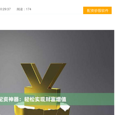
0:29:37
阅读：174
配资炒股软件