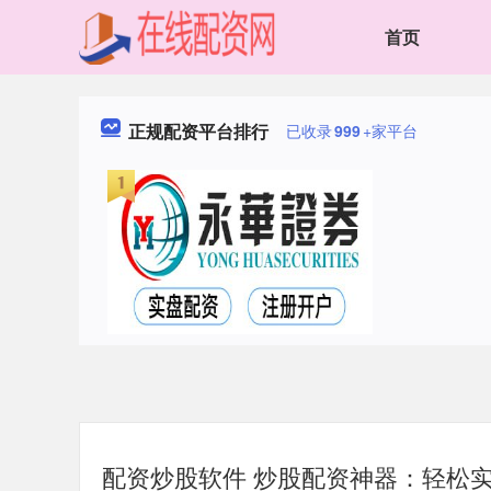
首页
正规配资平台排行
已收录
999
+家平台
配资炒股软件 炒股配资神器：轻松