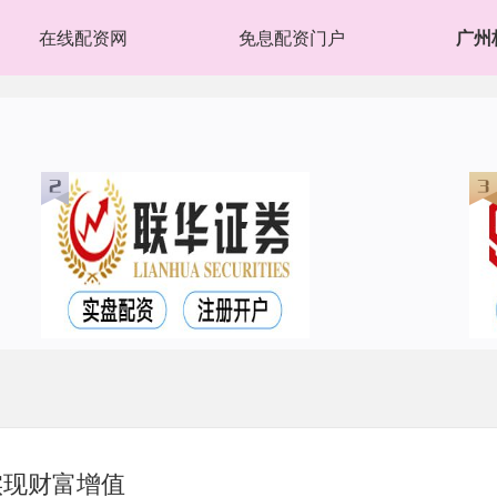
在线配资网
免息配资门户
广州
实现财富增值