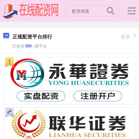
正规配资平台排行
更多
已收录
999
+家平台