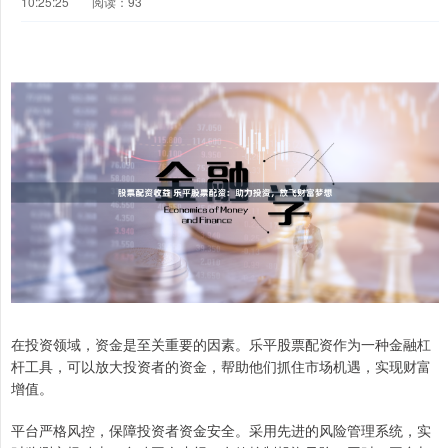
10:25:25
阅读：93
在投资领域，资金是至关重要的因素。乐平股票配资作为一种金融杠
杆工具，可以放大投资者的资金，帮助他们抓住市场机遇，实现财富
增值。
平台严格风控，保障投资者资金安全。采用先进的风险管理系统，实