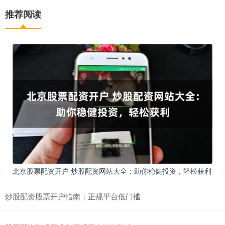
推荐阅读
北京股票配资开户 炒股配资网站大全：助你稳健投资，轻松获利
炒股配资股票开户指南｜正规平台低门槛