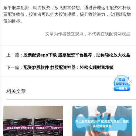
乐平股票配资，助力投资，放飞财富梦想。通过合理运用配资杠杆股
票配资收益，投资者可以扩大投资规模，提升收益潜力，实现财富增
值的目标。
文章为作者独立观点，不代表在线配资网观点
上一篇：
股票配资app下载 股票配资平台推荐，助你轻松放大收益
下一篇：
配资炒股软件 炒股配资神器：轻松实现财富增值
相关文章