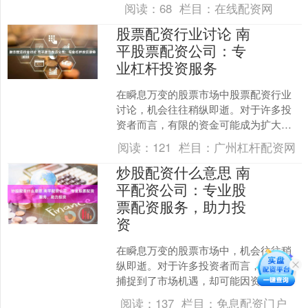
而，面对市场上众多的配资公司，如何
阅读：
68
栏目：
在线配资网
选择一家安全、正规且适合自....
股票配资行业讨论 南
平股票配资公司：专
业杠杆投资服务
在瞬息万变的股票市场中股票配资行业
讨论，机会往往稍纵即逝。对于许多投
资者而言，有限的资金可能成为扩大收
益、把握关键机遇的制约因素。南平股
阅读：
121
栏目：
广州杠杆配资网
票配资公司应运而生，致力....
炒股配资什么意思 南
平配资公司：专业股
票配资服务，助力投
资
在瞬息万变的股票市场中，机会往往稍
纵即逝。对于许多投资者而言，敏锐地
捕捉到了市场机遇，却可能因资金不足
而遗憾错过。南平配资公司正是洞悉了
阅读：
137
栏目：
免息配资门户