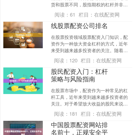
货和股票不同，股指期权的杠杆并非固
定数值，而是由合约的虚实度动态决
阅读：
61
栏目：
在线配资网
定。一般来说，股指期权的杠....
线股票配资公司排名
在股票投资领域股票配资入门知识，配
资作为一种放大资金杠杆的方式，近年
来受到越来越多投资者的关注。随着市
场需求的增长，各类股票配资公司如雨
阅读：
120
栏目：
在线配资网
后春笋般涌现。对于投资者....
股民配资入门：杠杆
策略与风险指南
在股票市场中，配资作为一种常见的杠
杆工具，近年来受到越来越多投资者的
关注。对于希望放大收益的股民来说，
配资确实提供了一条快速通道，但同时
阅读：
181
栏目：
在线配资网
也伴随着不可忽视的风险。....
中国股票配资网站排
名前十，正规安全平