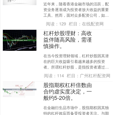
近年来，随着香港金融市场的活跃，配
资业务逐渐成为投资者放大收益的重要
工具。然而，面对众多配资公司，如何
选择合规、安全的平台，成为投资者最
阅读：
129
栏目：
在线配资网
关心的问题。本文将为您梳....
杠杆炒股理财：高收
益伴随高风险，需谨
慎操作。
在当今投资理财领域，杠杆炒股因其潜
在的巨大收益吸引着越来越多的投资
者。所谓杠杆炒股，是指投资者通过借
入资金来放大投资规模，从而在市场上
阅读：
114
栏目：
广州杠杆配资网
涨时获得超额回报。然而，高....
股指期权杠杆倍数由
合约虚实度决定，一
般约5-20倍。
在金融衍生品市场中，股指期权因其独
特的杠杆效应而备受投资者关注。与期