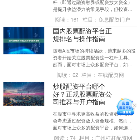
杆（即通过融资融券或配资放大资金）
是提升收益潜力的常见手段，但投资者
需清晰了解其收费结构与费率，避免因
阅读：
161
栏目：
免息配资门户
成本过高而侵蚀利润。本文....
国内股票配资平台正
规排名与操作指南
随着A股市场的持续活跃，越来越多的投
资者开始关注股票配资这一杠杆工具。
然而，面对市场上众多配资平台，如何
辨别正规平台、规避风险成为投资者的
阅读：
62
栏目：
在线配资网
首要课题。本文将为您梳....
炒股配资平台哪个
好？正规股票配资公
司推荐与开户指南
在股市中寻求更高收益的投资者，常常
会考虑通过配资放大资金规模。然而，
面对市场上众多的配资平台，如何选择
安全可靠的正规公司成为关键问题。本
阅读：
74
栏目：
广州杠杆配资网