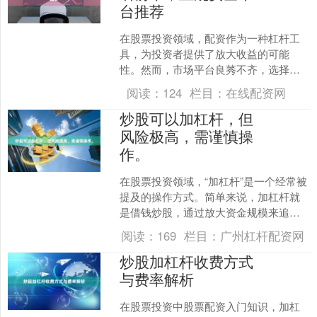
台推荐
在股票投资领域，配资作为一种杠杆工
具，为投资者提供了放大收益的可能
性。然而，市场平台良莠不齐，选择一
家正规、安全的配资网站至关重要。本
阅读：
124
栏目：
在线配资网
文旨在为广大投资者梳理当前....
炒股可以加杠杆，但
风险极高，需谨慎操
作。
在股票投资领域，“加杠杆”是一个经常被
提及的操作方式。简单来说，加杠杆就
是借钱炒股，通过放大资金规模来追求
更高收益。然而，这种方式虽然可能带
阅读：
169
栏目：
广州杠杆配资网
来超额回报，但同时也....
炒股加杠杆收费方式
与费率解析
在股票投资中股票配资入门知识，加杠