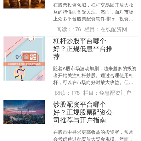
在股票投资领域，杠杆交易因其放大收
益的特性而备受关注。然而，面对市场
上众多平台股票配资软件排行，投资者
常困惑“股票杠杆哪个好”。本文将从安全
阅读：
176
栏目：
在线配资网
性、费率、风控等维度....
杠杆炒股平台哪个
好？正规低息平台推
荐
随着A股市场波动加剧，越来越多的投资
者开始关注杠杆炒股。通过合理使用杠
杆，可以在市场向好时放大收益。但面
对市场上众多的配资平台广州杠杆配资
阅读：
178
栏目：
免息配资门户
网，投资者最关心的问题....
炒股配资平台哪个
好？正规股票配资公
司推荐与开户指南
在股市中寻求更高收益的投资者，常常
会考虑通过配资放大资金规模。然而，